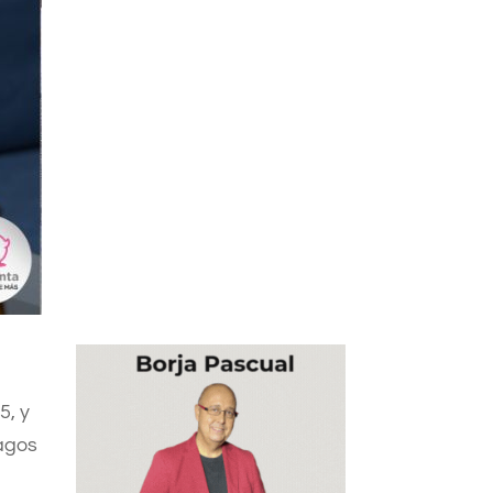
5, y
pagos