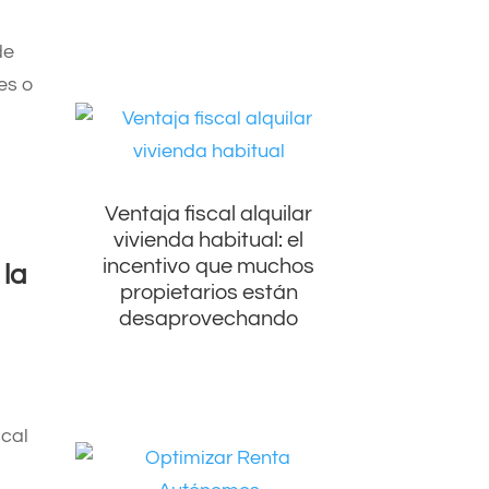
de
es o
Ventaja fiscal alquilar
vivienda habitual: el
incentivo que muchos
 la
propietarios están
desaprovechando
scal