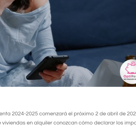
enta 2024-2025 comenzará el próximo 2 de abril de 202
e viviendas en alquiler conozcan cómo declarar los im