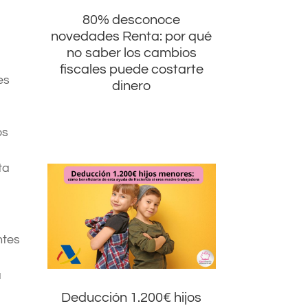
80% desconoce
novedades Renta: por qué
no saber los cambios
fiscales puede costarte
es
dinero
os
ta
ntes
a
Deducción 1.200€ hijos