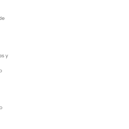
de
.
as y
to
to