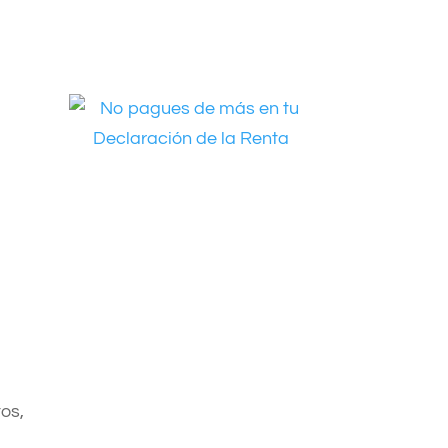
a
os,